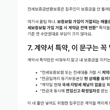
전세보증금반환보증은 집주인이 보증금을 안 돌려
여기서 꿀팁 하나.
보증보험 가입이 거절되는 매물은
세보증보험 가입 거절 시 계약금 전액 반환”
특약을 
기준 연 수만원대로 부담이 크지 않아요.
7. 계약서 특약, 이 문구는 꼭
계약서 특약란은 비워두지 말고 내 보증금을 지키는
“전세보증보험 또는 전세대출 거절 시
계약
“잔금일까지 등기부등본상
현 상태를 유지
“계약일 현재
국세·지방세 체납이 없음
을 
“잔금과 동시에
전입신고·확정일자
를 받는
이 네 줄만 넣어도 위험한 집주인은 계약을 꺼리게 