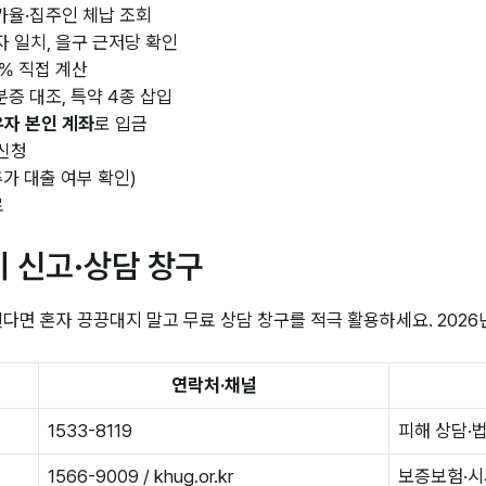
율·집주인 체납 조회
 일치, 을구 근저당 확인
0% 직접 계산
증 대조, 특약 4종 삽입
자 본인 계좌
로 입금
신청
추가 대출 여부 확인)
료
기 신고·상담 창구
면 혼자 끙끙대지 말고 무료 상담 창구를 적극 활용하세요. 2026
연락처·채널
1533-8119
피해 상담·
1566-9009 / khug.or.kr
보증보험·시