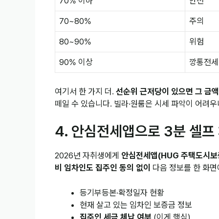
70% 이하
안전
70~80%
주의
80~90%
위험
90% 이상
깡통전세
여기서 한 가지 더.
선순위 근저당이 있으면 그 금
떼일 수 있습니다. 빌라·원룸은 시세 파악이 어려우니 
4. 안심전세앱으로 3분 셀프
2026년 자취생에게
안심전세앱(HUG 주택도시보
비 임차인도 집주인 동의 없이
다음 정보를 한 화면
등기부등본·확정일자 현황
현재 살고 있는 임차인 보증금 정보
집주인 세금 체납 여부
(이게 핵심)