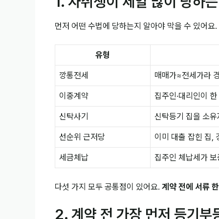
1. 자취생이 제일 많이 당하
먼저 어떤 수법에 당하는지 알아야 막을 수 있어요. 
유형
깡통전세
매매가≈전세가라 경
이중계약
집주인·대리인이 한 
신탁사기
신탁등기 집을 소유
선순위 근저당
이미 대출 잡힌 집,
세금체납
집주인 체납세가 보
다섯 가지 모두 공통점이 있어요.
계약 전에 서류 
2. 계약 전 가장 먼저 등기부