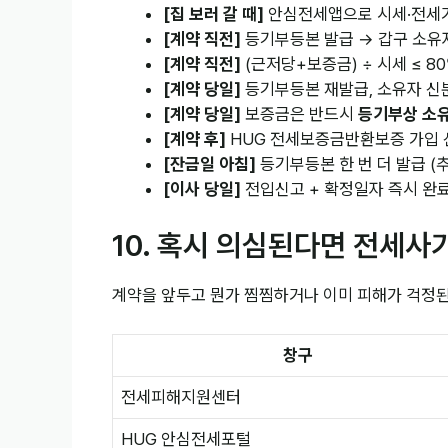
[집 보러 갈 때]
안심전세앱으로 시세·전세가
[계약 직전]
등기부등본 발급 → 갑구 소유자
[계약 직전]
(근저당+보증금) ÷ 시세 ≤ 8
[계약 당일]
등기부등본 재발급, 소유자 신분
[계약 당일]
보증금은 반드시
등기부상 소유
[계약 후]
HUG 전세보증금반환보증 가입 
[잔금일 아침]
등기부등본 한 번 더 발급 (
[이사 당일]
전입신고 + 확정일자 즉시 완
10. 혹시 의심된다면 전세사
계약을 앞두고 뭔가 찜찜하거나 이미 피해가 걱정된다
창구
전세피해지원센터
HUG 안심전세포털