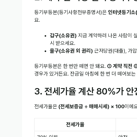
등기부등본(등기사항전부증명서)은
인터넷등기소(ir
요.
갑구(소유권)
지금 계약하러 나온 사람이 실
시 받으세요.
을구(소유권 외 권리)
근저당권(대출), 가압
등기부등본은 한 번만 떼면 안 돼요.
① 계약 직전 
경우가 있거든요. 잔금일 아침에 한 번 더 떼어보는
3. 전세가율 계산 80%가 
전세가율은
(전세보증금 ÷ 매매시세) × 100
이에요
전세가율