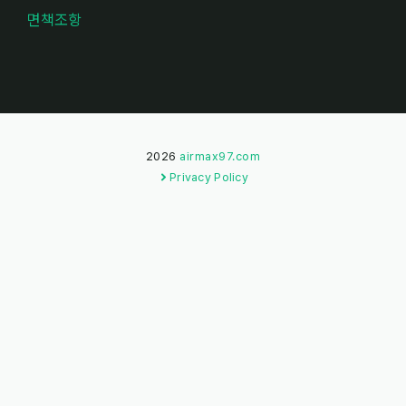
면책조항
2026
airmax97.com
Privacy Policy