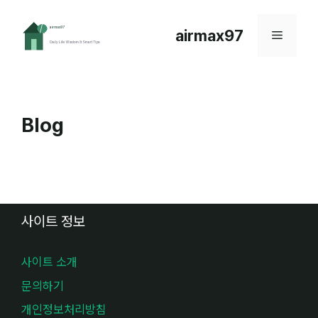
컨
텐
airmax97
메
츠
로
뉴
건
너
뛰
Blog
기
사이트 정보
사이트 소개
문의하기
개인정보처리방침