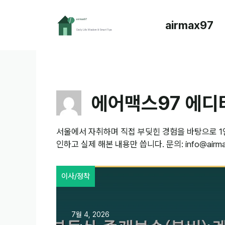
컨
텐
airmax97
츠
로
건
너
뛰
기
에어맥스97 에디
서울에서 자취하며 직접 부딪힌 경험을 바탕으로 1
인하고 실제 해본 내용만 씁니다. 문의: info@airma
이사/정착
7월 4, 2026