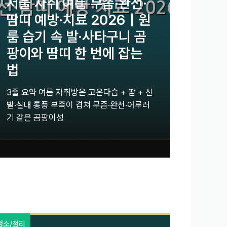
서울 자취 여름 무좀·완선·
땀띠 예방·치료 2026｜원
룸 습기 속 발·사타구니 곰
팡이와 땀띠 한 번에 잡는
법
3줄 요약 여름 자취방은 고온다습 + 땀 + 신
발·실내 통풍 부족이 겹쳐 무좀·완선·어루러
기 같은 곰팡이성
청소/정리