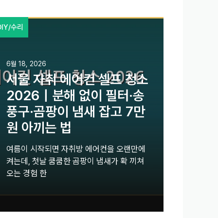
DIY/수리
6월 18, 2026
서울 자취 에어컨 셀프 청소
2026｜분해 없이 필터·송
풍구·곰팡이 냄새 잡고 7만
원 아끼는 법
여름이 시작되면 자취방 에어컨을 오랜만에
켜는데, 첫날 쿰쿰한 곰팡이 냄새가 확 끼쳐
오는 경험 한