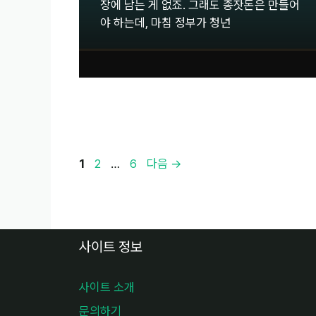
장에 남는 게 없죠. 그래도 종잣돈은 만들어
야 하는데, 마침 정부가 청년
페
페
페
1
2
…
6
다음
→
이
이
이
지
지
지
사이트 정보
사이트 소개
문의하기