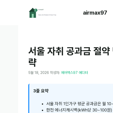
컨
텐
airmax97
츠
로
건
너
뛰
기
서울 자취 공과금 절약 
략
5월 18, 2026
작성자:
에어맥스97 에디터
3줄 요약
서울 자취 1인가구 평균 공과금은 월 10
한전 에너지캐시백(kWh당 30~100원)