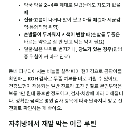
약국 약을
2~4주
제대로 발랐는데도 차도가 없을
때
진물·고름
이 나거나 발이 붓고 아플 때(2차 세균감
염·봉와직염 위험)
손발톱이 두꺼워지고 색이 변할 때
(손발톱 무좀은
바르는 약으로 잘 안 낫고 먹는 약이 필요)
얼굴·넓은 부위로 번지거나,
당뇨가 있는 경우
(합병
증 위험이 커 바로 진료)
동네 피부과에서는 비늘을 살짝 떼어 현미경으로 곰팡이를
확인하는
KOH 검사
로 무좀 여부를 바로 가릴 수 있어요.
건강보험이 적용되는 일반 진료라 초진 진찰료 본인부담은
보통 1만 원대 중후반 정도이고, 검사·처방에 따라 더해집니
다. 정확한 금액은 병원·검사 항목에 따라 달라지니 방문 전
전화로 확인하는 게 좋아요.
자취방에서 재발 막는 여름 루틴