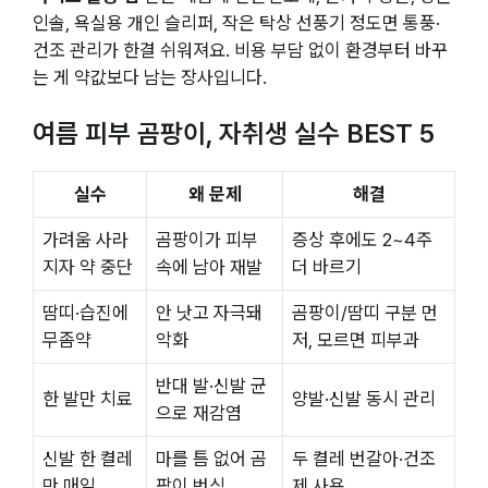
인솔, 욕실용 개인 슬리퍼, 작은 탁상 선풍기 정도면 통풍·
건조 관리가 한결 쉬워져요. 비용 부담 없이 환경부터 바꾸
는 게 약값보다 남는 장사입니다.
여름 피부 곰팡이, 자취생 실수 BEST 5
실수
왜 문제
해결
가려움 사라
곰팡이가 피부
증상 후에도 2~4주
지자 약 중단
속에 남아 재발
더 바르기
땀띠·습진에
안 낫고 자극돼
곰팡이/땀띠 구분 먼
무좀약
악화
저, 모르면 피부과
반대 발·신발 균
한 발만 치료
양발·신발 동시 관리
으로 재감염
신발 한 켤레
마를 틈 없어 곰
두 켤레 번갈아·건조
만 매일
팡이 번식
제 사용