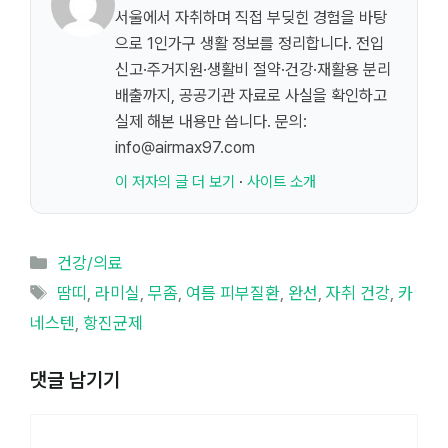
서울에서 자취하며 직접 부딪힌 경험을 바탕
으로 1인가구 생활 정보를 정리합니다. 전입
신고·주거지원·생활비 절약·건강·재활용 분리
배출까지, 공공기관 자료로 사실을 확인하고
실제 해본 내용만 씁니다. 문의:
info@airmax97.com
이 저자의 글 더 보기
·
사이트 소개
카
건강/의료
테
태
땀띠
,
라미실
,
무좀
,
여름 피부질환
,
완선
,
자취 건강
,
카
고
그
네스텐
,
항진균제
리
댓글 남기기
댓