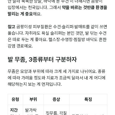
안 말라 눅눅한 양말, 바닥에 둔 수건 이 더해지면 곰팡이
입장에서는 천국입니다. 그래서
약을 바르는 것만큼 환경을
말리는 게 중요
해요.
참고
곰팡이성 피부질환은 수건·슬리퍼·발매트를 같이 쓰면
옮습니다. 자취라도 욕실 슬리퍼는 본인 것만, 발 닦는 수건
은 따로 두는 게 좋아요. 헬스장·수영장·찜질방 바닥도 흔한
감염 경로예요.
발 무좀, 3종류부터 구분하자
무좀은 모양과 부위에 따라 크게 세 가지로 나뉘어요. 종류
에 따라 가려움 정도와 치료가 조금씩 달라서 내 게 어디에
해당하는지 보는 게 먼저입니다.
유형
부위
증상
특징
지간
발가락
짓무름, 각질