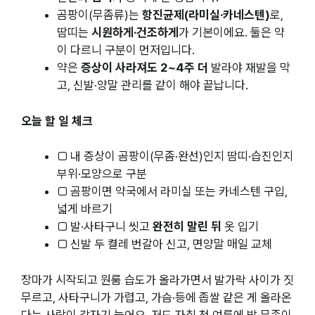
곰팡이(무좀류)는
항진균제(라미실·카네스텐)
로,
땀띠는
시원하게·건조하게
가 기본이에요. 둘은 약
이 다르니 구분이 먼저입니다.
약은
증상이 사라져도 2~4주 더
발라야 재발을 막
고, 신발·양말 관리를 같이 해야 끝납니다.
오늘 할 일 체크
□ 내 증상이 곰팡이(무좀·완선)인지 땀띠·습진인지
부위·모양으로 구분
□ 곰팡이면 약국에서 라미실 또는 카네스텐 구입,
넓게 바르기
□ 발·사타구니 씻고
완전히 말린 뒤
옷 입기
□ 신발 두 켤레 번갈아 신고, 면양말 매일 교체
장마가 시작되고 원룸 습도가 올라가면서 발가락 사이가 짓
무르고, 사타구니가 가렵고, 가슴·등에 좁쌀 같은 게 올라온
다는 사람이 갑자기 늘어요. 저도 자취 첫 여름에 발 무좀이