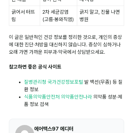
긁어서 터뜨
2차 세균감염
긁지 말고, 진물 나면
림
(고름·봉와직염)
병원
이 글은 일반적인 건강 정보를 정리한 것으로, 개인의 증상
에 대한 진단·처방을 대신하지 않습니다. 증상이 심하거나
오래 가면 가까운 피부과·약국에서 상담받으세요.
참고하면 좋은 공식 사이트
질병관리청 국가건강정보포털
발 백선(무좀) 등 질
환 정보
식품의약품안전처 의약품안전나라
의약품 성분·제
품 정보 검색
에어맥스97 에디터