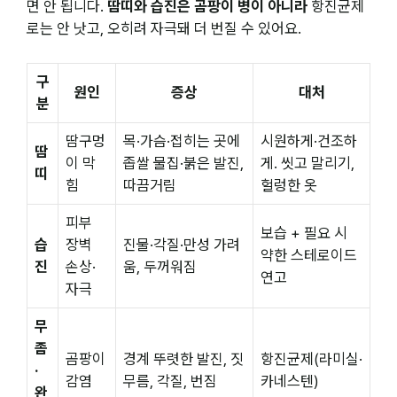
면 안 됩니다.
땀띠와 습진은 곰팡이 병이 아니라
항진균제
로는 안 낫고, 오히려 자극돼 더 번질 수 있어요.
구
원인
증상
대처
분
땀구멍
목·가슴·접히는 곳에
시원하게·건조하
땀
이 막
좁쌀 물집·붉은 발진,
게. 씻고 말리기,
띠
힘
따끔거림
헐렁한 옷
피부
보습 + 필요 시
습
장벽
진물·각질·만성 가려
약한 스테로이드
진
손상·
움, 두꺼워짐
연고
자극
무
좀
곰팡이
경계 뚜렷한 발진, 짓
항진균제(라미실·
·
감염
무름, 각질, 번짐
카네스텐)
완