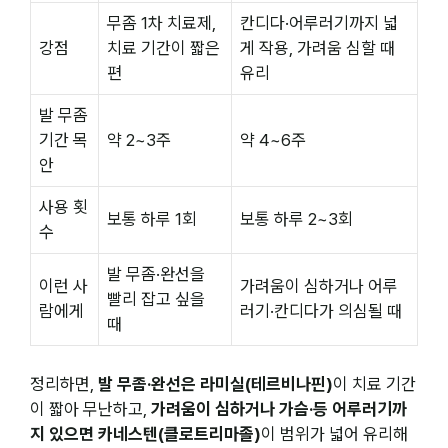
무좀 1차 치료제,
칸디다·어루러기까지 넓
강점
치료 기간이 짧은
게 작용, 가려움 심할 때
편
유리
발 무좀
기간 목
약 2~3주
약 4~6주
안
사용 횟
보통 하루 1회
보통 하루 2~3회
수
발 무좀·완선을
이런 사
가려움이 심하거나 어루
빨리 잡고 싶을
람에게
러기·칸디다가 의심될 때
때
정리하면,
발 무좀·완선은 라미실(테르비나핀)
이 치료 기간
이 짧아 무난하고,
가려움이 심하거나 가슴·등 어루러기까
지 있으면 카네스텐(클로트리마졸)
이 범위가 넓어 유리해