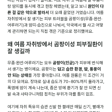
랑 땀띠를 동시에 겪고 한참 헤맸는데, 알고 보니
원인이 다
른 걸 같은 약으로 발라서
더 오래 끌었던 거였습니다. 여름
자취방에서 잘 생기는 피부 트러블을 곰팡이성(무좀·완선·
어루러기)과 땀띠·습진으로 나눠서, 약국에서 뭘 사고 어떻
게 관리하면 되는지 직접 겪은 기준으로 정리했어요.
왜 여름 자취방에서 곰팡이성 피부질환이
잘 생길까
무좀·완선·어루러기는 모두
곰팡이(진균)
가 피부에 번식해
서 생기는 병이에요. 곰팡이는
덥고 습한 환경, 땀, 통풍이
안 되는 상태
를 가장 좋아합니다. 여름 원룸은 이 조건이 거
의 다 모여요. 장마로 실내 습도가 70~80%까지 올라가고,
폭염에 땀이 계속 나는데, 좁은 방에 환기가 잘 안 되면 신
발 속과 사타구니처럼 접히는 부위가 마를 틈이 없죠.
여기에 자취 특유의 습관 신발 한 켤레만 매일 신기, 빨래가