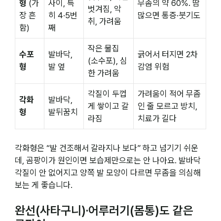
형
(가
사이, 특
무좀의 약 60%. 땀
벗겨짐, 악
장 흔
히 4·5번
많으면 통증·붓기도
취, 가려움
함)
째
작은 물집
수포
발바닥,
긁어서 터지면 2차
(소수포), 심
형
발 옆
감염 위험
한 가려움
각질이 두껍
가려움이 적어 무좀
각화
발바닥,
게 쌓이고 갈
인 줄 모르고 방치,
형
발뒤꿈치
라짐
치료가 길다
각화형은 “발 건조해서 갈라지나 보다” 하고 넘기기 쉬운
데, 곰팡이가 원인이면 보습제만으로는 안 나아요. 발바닥
각질이 안 없어지고 양쪽 발 모양이 다르면 무좀을 의심해
보는 게 좋습니다.
완선(사타구니)·어루러기(몸통)도 같은