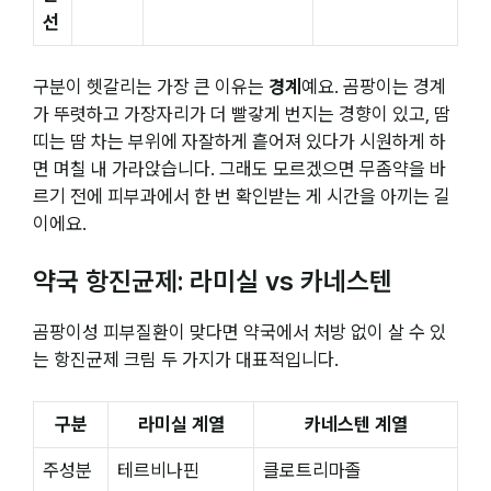
선
구분이 헷갈리는 가장 큰 이유는
경계
예요. 곰팡이는 경계
가 뚜렷하고 가장자리가 더 빨갛게 번지는 경향이 있고, 땀
띠는 땀 차는 부위에 자잘하게 흩어져 있다가 시원하게 하
면 며칠 내 가라앉습니다. 그래도 모르겠으면 무좀약을 바
르기 전에 피부과에서 한 번 확인받는 게 시간을 아끼는 길
이에요.
약국 항진균제: 라미실 vs 카네스텐
곰팡이성 피부질환이 맞다면 약국에서 처방 없이 살 수 있
는 항진균제 크림 두 가지가 대표적입니다.
구분
라미실 계열
카네스텐 계열
주성분
테르비나핀
클로트리마졸