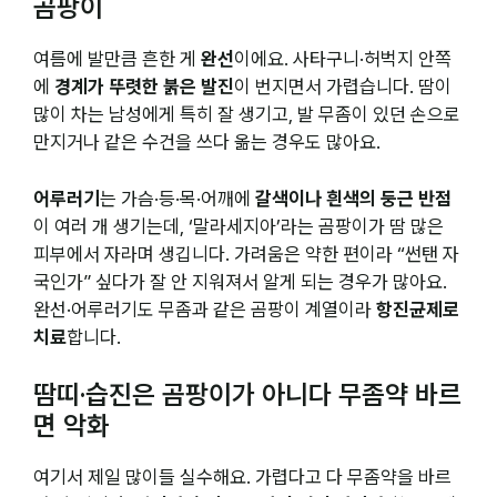
곰팡이
여름에 발만큼 흔한 게
완선
이에요. 사타구니·허벅지 안쪽
에
경계가 뚜렷한 붉은 발진
이 번지면서 가렵습니다. 땀이
많이 차는 남성에게 특히 잘 생기고, 발 무좀이 있던 손으로
만지거나 같은 수건을 쓰다 옮는 경우도 많아요.
어루러기
는 가슴·등·목·어깨에
갈색이나 흰색의 둥근 반점
이 여러 개 생기는데, ‘말라세지아’라는 곰팡이가 땀 많은
피부에서 자라며 생깁니다. 가려움은 약한 편이라 “썬탠 자
국인가” 싶다가 잘 안 지워져서 알게 되는 경우가 많아요.
완선·어루러기도 무좀과 같은 곰팡이 계열이라
항진균제로
치료
합니다.
땀띠·습진은 곰팡이가 아니다 무좀약 바르
면 악화
여기서 제일 많이들 실수해요. 가렵다고 다 무좀약을 바르