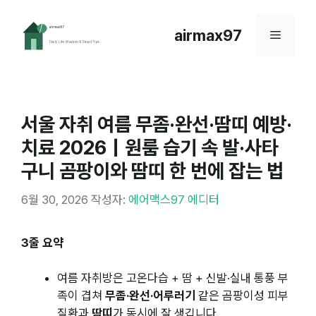
컨
텐
airmax97
메
츠
로
뉴
건
너
뛰
서울 자취 여름 무좀·완선·땀띠 예방·
기
치료 2026｜원룸 습기 속 발·사타
구니 곰팡이와 땀띠 한 번에 잡는 법
6월 30, 2026
작성자:
에어맥스97 에디터
3줄 요약
여름 자취방은 고온다습 + 땀 + 신발·실내 통풍 부
족이 겹쳐
무좀·완선·어루러기
같은 곰팡이성 피부
질환과
땀띠
가 동시에 잘 생깁니다.