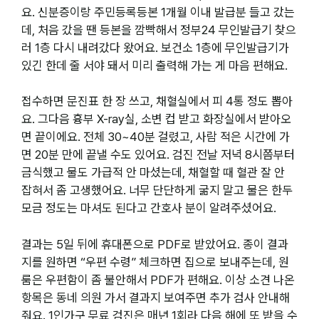
요. 신분증이랑 주민등록등본 1개월 이내 발급분 들고 갔는
데, 처음 갔을 땐 등본을 깜빡해서 정부24 무인발급기 찾으
러 1층 다시 내려갔다 왔어요. 보건소 1층에 무인발급기가
있긴 한데 줄 서야 돼서 미리 출력해 가는 게 마음 편해요.
접수하면 문진표 한 장 쓰고, 채혈실에서 피 4통 정도 뽑아
요. 그다음 흉부 X-ray실, 소변 컵 받고 화장실에서 받아오
면 끝이에요. 전체 30~40분 걸렸고, 사람 적은 시간에 가
면 20분 만에 끝낼 수도 있어요. 검진 전날 저녁 8시쯤부터
금식했고 물도 가급적 안 마셨는데, 채혈할 때 혈관 잘 안
잡혀서 좀 고생했어요. 너무 단단하게 굶지 말고 물은 한두
모금 정도는 마셔도 된다고 간호사 분이 알려주셨어요.
결과는 5일 뒤에 휴대폰으로 PDF로 받았어요. 종이 결과
지를 원하면 “우편 수령” 체크하면 집으로 보내주는데, 원
룸은 우편함이 좀 불안해서 PDF가 편해요. 이상 소견 나온
항목은 동네 의원 가서 결과지 보여주면 추가 검사 안내해
줘요. 1인가구 무료 검진은 매년 1회라 다음 해에 또 받을 수