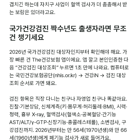
겹치긴 하는데 자치구 사업이 혈액 검사가 더 촘촘해서 받
는 보람은 있더라고요.
국가건강검진 짝수년도 출생자라면 무조
건 챙기세요
2026년 국가건강검진 대상자인지부터 확인해야 해요. 가
장 빠른 건 The건강보험 앱이에요. 앱 깔고 본인인증한 다
음 “건강검진 대상조회” 누르면 1초 만에 나와요. 컴퓨터로
는 국민건강보험공단(nhis.or.kr) → 건강iN → 검진 대상
조회 순서로 가면 돼요.
검진 항목은 직장 다니는 친구나 자영업 친구나 똑같아요.
진찰·기본상담, 신체계측(키·몸무게·허리둘레·BMI), 시력·
청력, 흉부 X-ray, 혈액검사(혈색소·공복혈당·간기능
AST/ALT/γ-GTP·신장기능·총콜레스테롤), 소변검사, 구
강검진까지. 2026년부터는 만 56세(1970년생)와 만 66
세(1960년생)에게 폐기능 검사가 새로 들어가요.