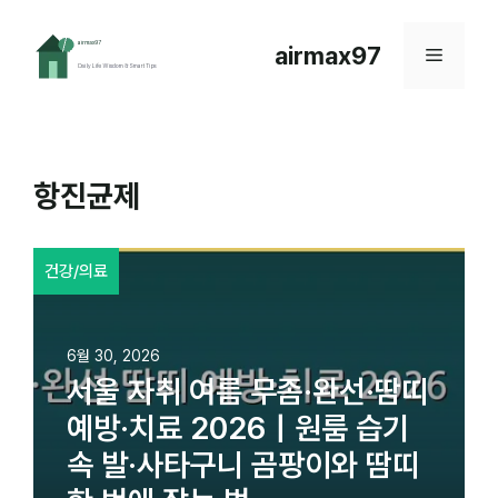
컨
텐
airmax97
메
츠
로
뉴
건
너
뛰
항진균제
기
건강/의료
6월 30, 2026
서울 자취 여름 무좀·완선·땀띠
예방·치료 2026｜원룸 습기
속 발·사타구니 곰팡이와 땀띠