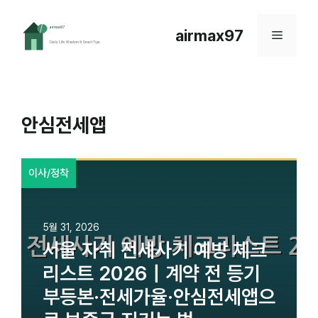
컨
텐
airmax97
메
츠
로
뉴
건
너
뛰
안심전세앱
기
이사/정착
5월 31, 2026
서울 자취 전세사기 예방 체크
리스트 2026｜계약 전 등기
부등본·전세가율·안심전세앱으