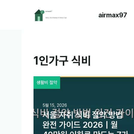
컨
텐
airmax97
츠
로
건
너
뛰
기
1인가구 식비
생활비 절약
5월 15, 2026
서울 자취 식비 절약 방법
완전 가이드 2026｜월