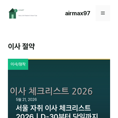
컨
텐
airmax97
메
츠
로
뉴
건
너
뛰
이사 절약
기
이사/정착
5월 21, 2026
서울 자취 이사 체크리스트
2026｜D-30부터 당일까지