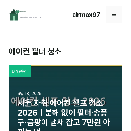
컨
텐
airmax97
메
츠
로
뉴
건
너
뛰
에어컨 필터 청소
기
DIY/수리
6월 18, 2026
서울 자취 에어컨 셀프 청소
2026｜분해 없이 필터·송풍
구·곰팡이 냄새 잡고 7만원 아