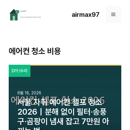
컨
텐
airmax97
메
츠
로
뉴
건
너
뛰
에어컨 청소 비용
기
DIY/수리
6월 18, 2026
서울 자취 에어컨 셀프 청소
2026｜분해 없이 필터·송풍
구·곰팡이 냄새 잡고 7만원 아