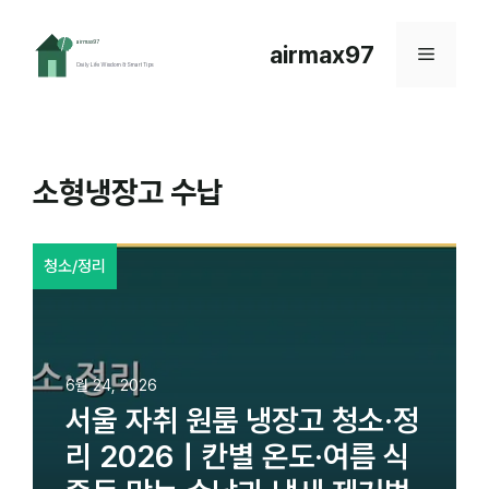
컨
텐
airmax97
메
츠
로
뉴
건
너
뛰
소형냉장고 수납
기
청소/정리
6월 24, 2026
서울 자취 원룸 냉장고 청소·정
리 2026｜칸별 온도·여름 식