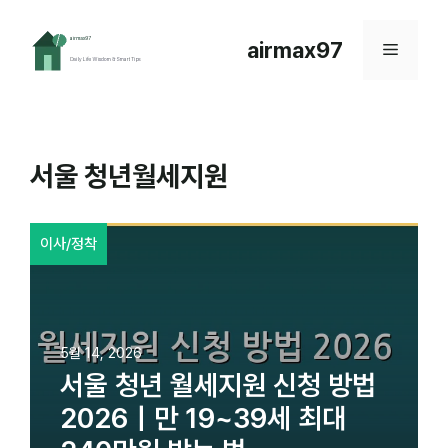
컨
텐
airmax97
메
츠
로
뉴
건
너
뛰
서울 청년월세지원
기
이사/정착
5월 14, 2026
서울 청년 월세지원 신청 방법
2026｜만 19~39세 최대