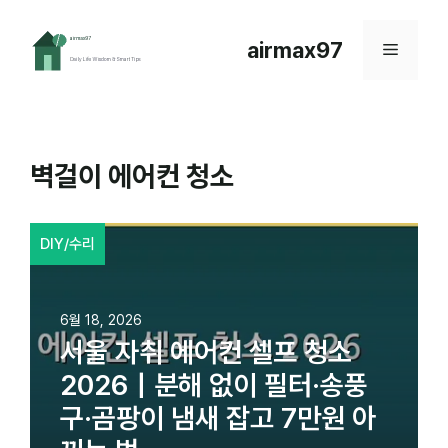
컨
텐
airmax97
메
츠
로
뉴
건
너
뛰
벽걸이 에어컨 청소
기
DIY/수리
6월 18, 2026
서울 자취 에어컨 셀프 청소
2026｜분해 없이 필터·송풍
구·곰팡이 냄새 잡고 7만원 아