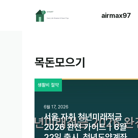
컨
텐
airmax97
츠
로
건
너
뛰
기
목돈모으기
생활비 절약
6월 17, 2026
서울 자취 청년미래적금
2026 완전 가이드｜6월
22일 출시, 청년도약계좌