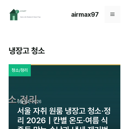
컨
텐
airmax97
메
츠
로
뉴
건
너
뛰
냉장고 청소
기
청소/정리
6월 24, 2026
서울 자취 원룸 냉장고 청소·정
리 2026｜칸별 온도·여름 식